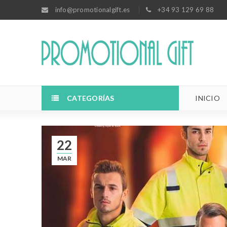
info@promotionalgift.es
+34 93 129 69 88
CATEGORÍAS
INICIO
22
MAR