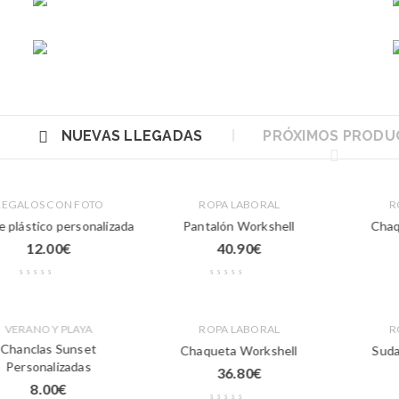
NUEVAS LLEGADAS
PRÓXIMOS PRODU
REGALOS CON FOTO
ROPA LABORAL
R
e plástico personalizada
Pantalón Workshell
Chaq
12.00
€
40.90
€
VERANO Y PLAYA
ROPA LABORAL
R
Chanclas Sunset
Chaqueta Workshell
Suda
Personalizadas
36.80
€
8.00
€