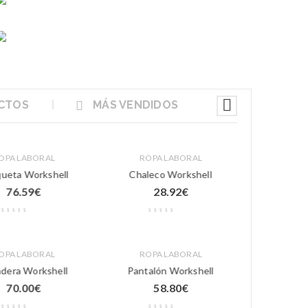
CTOS
MÁS VENDIDOS
OPA LABORAL
ROPA LABORAL
REGALO
ueta Workshell
Chaleco Workshell
Taza de plás
76.59
€
28.92
€
1
OPA LABORAL
ROPA LABORAL
VERAN
Chanc
dera Workshell
Pantalón Workshell
Pers
70.00
€
58.80
€