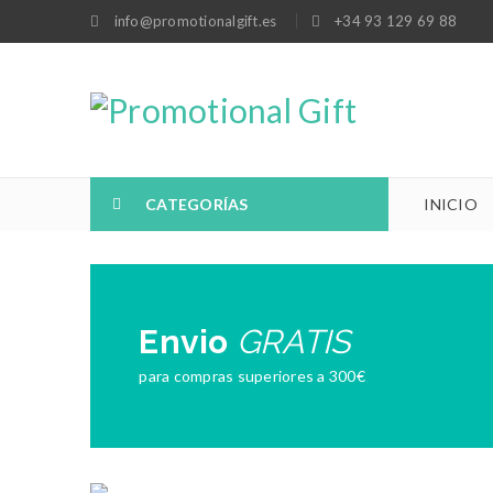
info@promotionalgift.es
+34 93 129 69 88
CATEGORÍAS
INICIO
Envio
GRATIS
para compras superiores a 300€