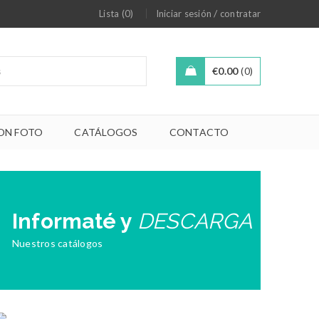
/
Lista (0)
Iniciar sesión
contratar
€
0.00
0
ON FOTO
CATÁLOGOS
CONTACTO
Informaté y
DESCARGA
Nuestros catálogos