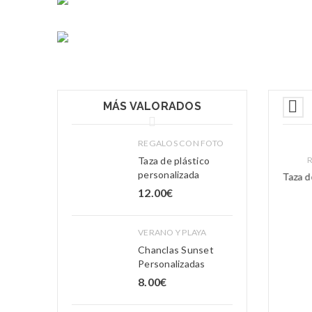
MÁS VALORADOS
REGALOS CON FOTO
ROPA LABORAL
Taza de plástico
ROPA LABORAL
personalizada
Chaqueta Workshell
Chaleco Workshell
Taza d
12.00
€
76.59
€
28.92
€
VERANO Y PLAYA
Chanclas Sunset
ROPA LABORAL
ROPA LABORAL
Personalizadas
Sudadera Workshell
Pantalón Workshell
8.00
€
70.00
€
58.80
€