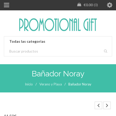
€
0.00
0
Bañador Noray
Inicio
/
Verano y Playa
/
Bañador Noray
LOADING...
11.50
€