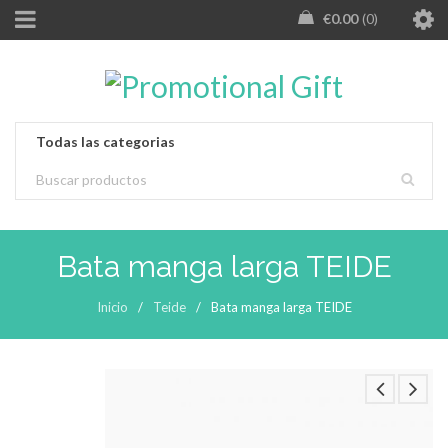
€
0.00
0
Bata manga larga TEIDE
Inicio
/
Teide
/
Bata manga larga TEIDE