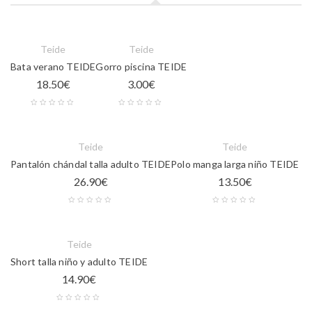
Teide
Teide
Bata verano TEIDE
Gorro piscina TEIDE
18.50
€
3.00
€
Teide
Teide
Pantalón chándal talla adulto TEIDE
Polo manga larga niño TEIDE
26.90
€
13.50
€
Teide
Short talla niño y adulto TEIDE
14.90
€