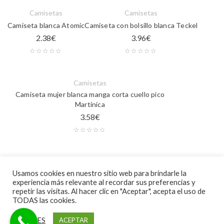
Camisetas
Camisetas
Camiseta blanca Atomic
Camiseta con bolsillo blanca Teckel
2.38
€
3.96
€
Camisetas
Camiseta mujer blanca manga corta cuello pico
Martinica
3.58
€
Camisetas
Usamos cookies en nuestro sitio web para brindarle la
Camiseta color Braco II
experiencia más relevante al recordar sus preferencias y
5.35
€
repetir las visitas. Al hacer clic en "Aceptar", acepta el uso de
TODAS las cookies.
AJUSTES
ACEPTAR