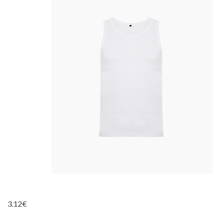
3.12
€