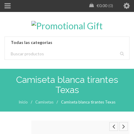
€
0.00
0
Camiseta blanca tirantes
Texas
Inicio
/
Camisetas
/
Camiseta blanca tirantes Texas