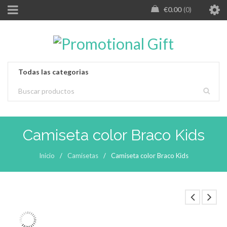
€
0.00
0
Camiseta color Braco Kids
Inicio
/
Camisetas
/
Camiseta color Braco Kids