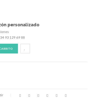
zón personalizado
ciones
+34 93 129 69 88
 CARRITO
ir