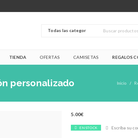
TIENDA
OFERTAS
CAMISETAS
REGALOS C
ón personalizado
Inicio
/
R
5.00
€
Escriba su c
EN STOCK