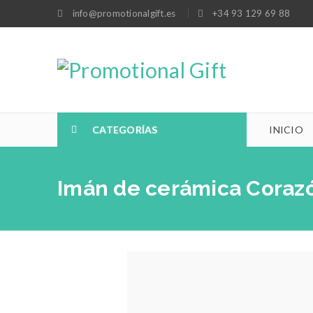
info@promotionalgift.es
+34 93 129 69 88
CATEGORÍAS
INICIO
Imán de cerámica Coraz