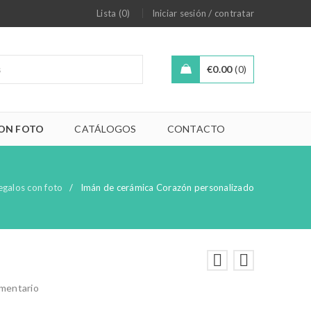
/
Lista (0)
Iniciar sesión
contratar
€
0.00
0
ON FOTO
CATÁLOGOS
CONTACTO
egalos con foto
/
Imán de cerámica Corazón personalizado
omentario