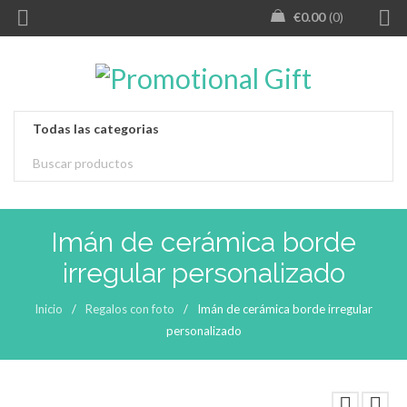
€
0.00
0
Imán de cerámica borde
irregular personalizado
Inicio
/
Regalos con foto
/
Imán de cerámica borde irregular
personalizado