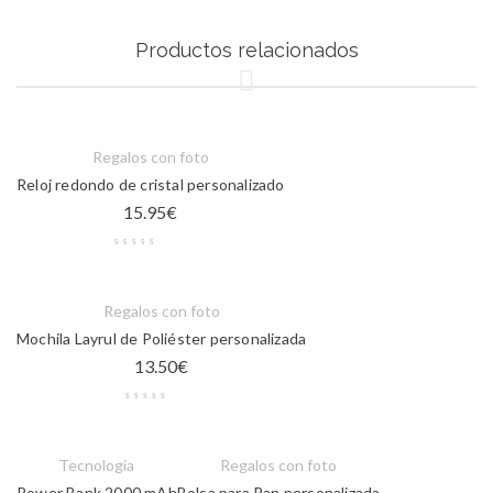
Productos relacionados
Regalos con foto
Reloj redondo de cristal personalizado
15.95
€
Regalos con foto
Mochila Layrul de Poliéster personalizada
13.50
€
Tecnología
Regalos con foto
Power Bank 2000 mAh
Bolsa para Pan personalizada