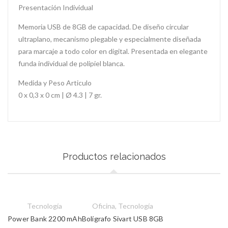
Presentación Individual
Memoria USB de 8GB de capacidad. De diseño circular
ultraplano, mecanismo plegable y especialmente diseñada
para marcaje a todo color en digital. Presentada en elegante
funda individual de polipiel blanca.
Medida y Peso Articulo
0 x 0,3 x 0 cm | Ø 4.3 | 7 gr.
Productos relacionados
Tecnología
Oficina
,
Tecnología
Power Bank 2200 mAh
Bolígrafo Sivart USB 8GB