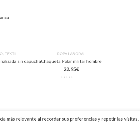
lanca
,
TO
TEXTIL
ROPA LABORAL
onalizada sin capucha
Chaqueta Polar militar hombre
22.95
€
a más relevante al recordar sus preferencias y repetir las visitas. 