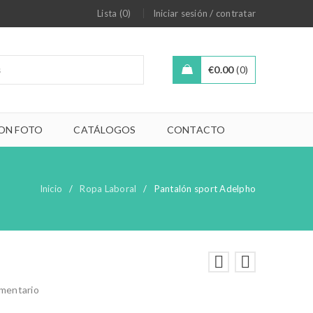
/
Lista (0)
Iniciar sesión
contratar
€
0.00
0
ON FOTO
CATÁLOGOS
CONTACTO
Inicio
/
Ropa Laboral
/
Pantalón sport Adelpho
omentario