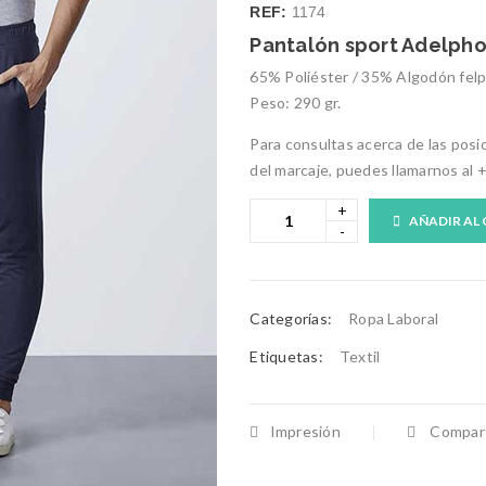
REF:
1174
Pantalón sport Adelph
65% Poliéster / 35% Algodón fel
Peso: 290 gr.
Para consultas acerca de las posi
del marcaje, puedes llamarnos al 
AÑADIR AL
Categorías:
Ropa Laboral
Etiquetas:
Textil
Impresión
Compart