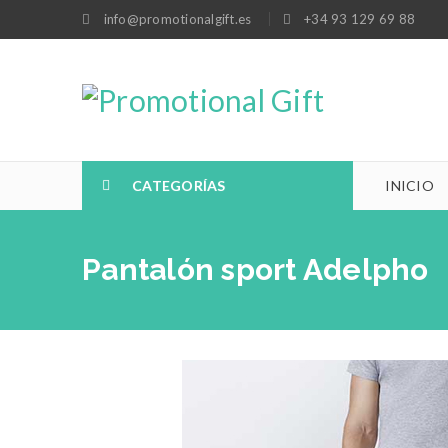
info@promotionalgift.es
+34 93 129 69 88
CATEGORÍAS
INICIO
Pantalón sport Adelpho