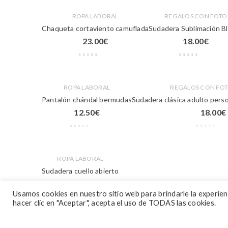
ROPA LABORAL
REGALOS CON FOTO
Chaqueta cortaviento camuflada
Sudadera Sublimación B
23.00
€
18.00
€
ROPA LABORAL
REGALOS CON FO
Pantalón chándal bermudas
Sudadera clásica adulto pers
12.50
€
18.00
€
ROPA LABORAL
Sudadera cuello abierto
17.50
€
Usamos cookies en nuestro sitio web para brindarle la experienci
hacer clic en "Aceptar", acepta el uso de TODAS las cookies.