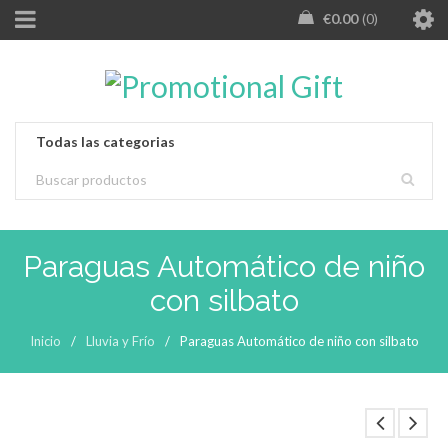
€
0.00
0
Paraguas Automático de niño
con silbato
Inicio
/
Lluvia y Frío
/
Paraguas Automático de niño con silbato
LOADING...