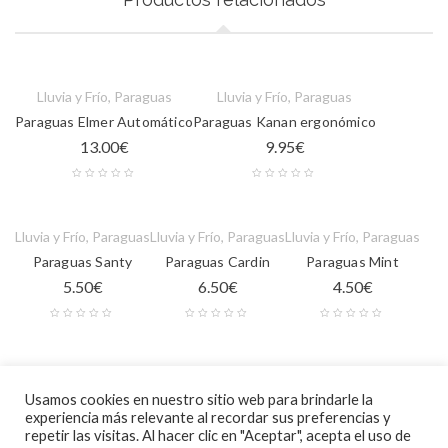
Lluvia y Frío
,
Paraguas
Lluvia y Frío
,
Paraguas
Paraguas Elmer Automático
Paraguas Kanan ergonómico
13.00
€
9.95
€
Lluvia y Frío
,
Paraguas
Lluvia y Frío
,
Paraguas
Lluvia y Frío
,
Paraguas
Paraguas Santy
Paraguas Cardin
Paraguas Mint
5.50
€
6.50
€
4.50
€
Lluvia y Frío
,
Paraguas
Usamos cookies en nuestro sitio web para brindarle la
Paraguas Square
experiencia más relevante al recordar sus preferencias y
5.50
€
repetir las visitas. Al hacer clic en "Aceptar", acepta el uso de