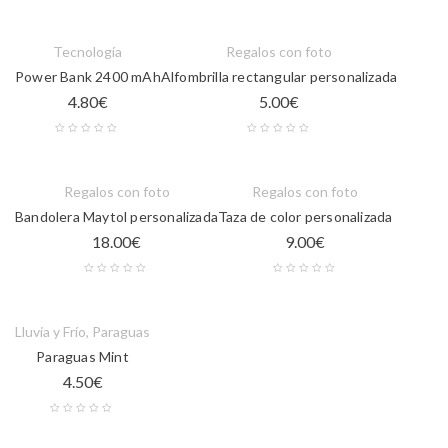
Tecnología
Regalos con foto
Power Bank 2400 mAh
Alfombrilla rectangular personalizada
4.80
€
5.00
€
Regalos con foto
Regalos con foto
Bandolera Maytol personalizada
Taza de color personalizada
18.00
€
9.00
€
Lluvia y Frío
,
Paraguas
Paraguas Mint
4.50
€