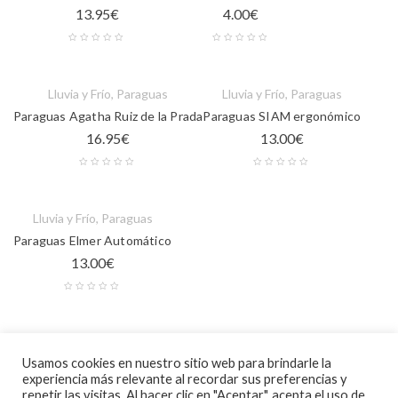
13.95
€
4.00
€
Lluvia y Frío
,
Paraguas
Lluvia y Frío
,
Paraguas
Paraguas Agatha Ruiz de la Prada
Paraguas SIAM ergonómico
16.95
€
13.00
€
Lluvia y Frío
,
Paraguas
Paraguas Elmer Automático
13.00
€
Lluvia y Frío
,
Paraguas
Usamos cookies en nuestro sitio web para brindarle la
Paraguas Faldo
experiencia más relevante al recordar sus preferencias y
5.50
€
repetir las visitas. Al hacer clic en "Aceptar", acepta el uso de