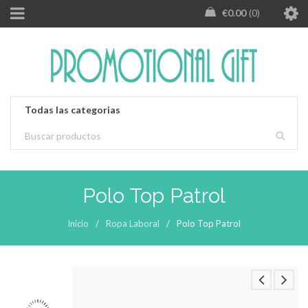
€
0.00
0
Polo Top Patrol
Inicio
/
Ropa Laboral
/
Polo Top Patrol