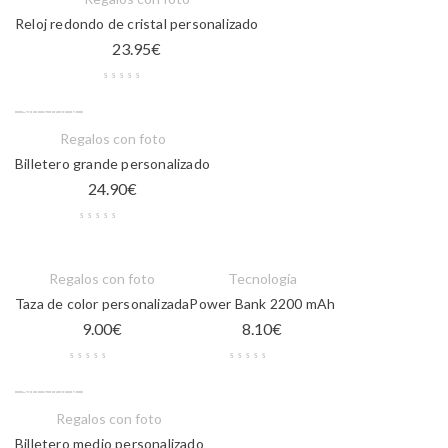
Reloj redondo de cristal personalizado
23.95
€
Sin stock
Regalos con foto
Billetero grande personalizado
24.90
€
Regalos con foto
Tecnología
Taza de color personalizada
Power Bank 2200 mAh
9.00
€
8.10
€
Sin stock
Regalos con foto
Billetero medio personalizado