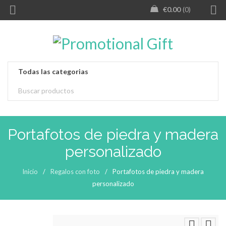
€
0.00
0
Portafotos de piedra y madera
personalizado
Inicio
/
Regalos con foto
/
Portafotos de piedra y madera
personalizado