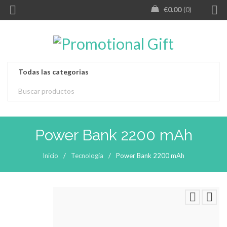
€
0.00
0
Power Bank 2200 mAh
Inicio
/
Tecnología
/
Power Bank 2200 mAh