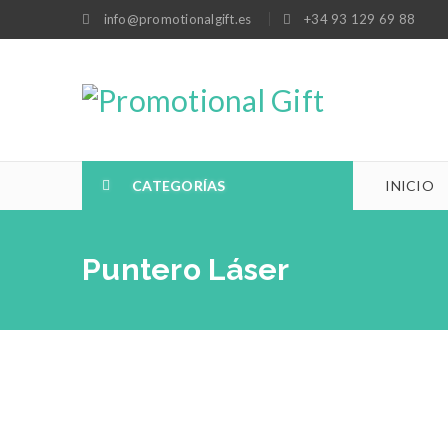
info@promotionalgift.es
+34 93 129 69 88
CATEGORÍAS
INICIO
Puntero Láser