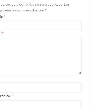
 de correo electrónico no será publicada.
Los
gatorios están marcados con
*
ión
*
ón
*
trónico
*