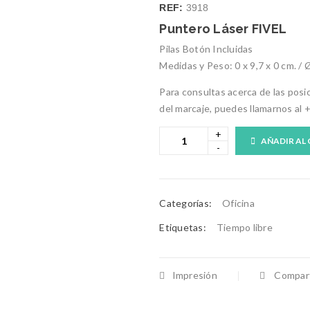
REF:
3918
Puntero Láser FIVEL
Pilas Botón Incluidas
Medidas y Peso: 0 x 9,7 x 0 cm. / Ø
Para consultas acerca de las posi
del marcaje, puedes llamarnos al 
AÑADIR AL
Categorías:
Oficina
Etiquetas:
Tiempo libre
Impresión
Compart