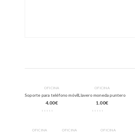
OFICINA
OFICINA
Soporte para teléfono móvil
Llavero moneda puntero
4.00
€
1.00
€
OFICINA
OFICINA
OFICINA