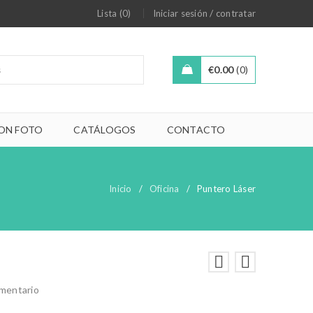
/
Lista (0)
Iniciar sesión
contratar
€
0.00
0
ON FOTO
CATÁLOGOS
CONTACTO
Inicio
/
Oficina
/
Puntero Láser
omentario