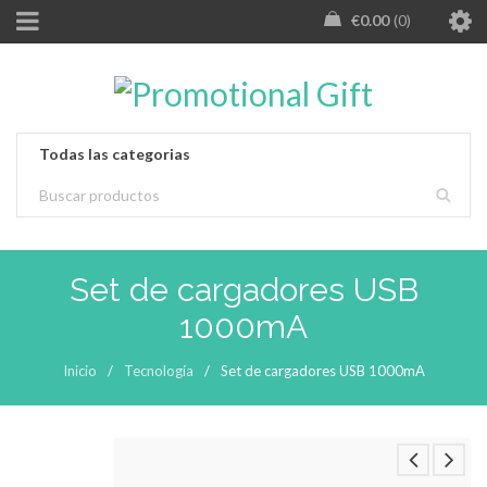
€
0.00
0
Set de cargadores USB
1000mA
Inicio
/
Tecnología
/
Set de cargadores USB 1000mA