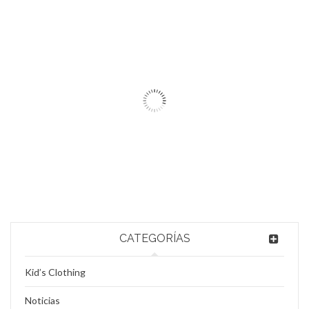
ARTÍCULOS RELACIONADOS
25
JUL
Logo light 6
Lee mas
0
25
CATEGORÍAS
JUL
Kid’s Clothing
Logo light 5
Noticias