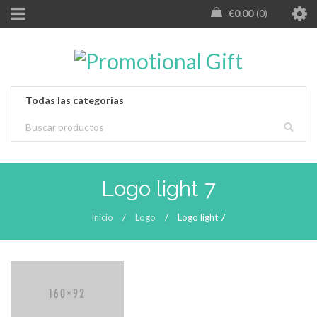
€
0.00
0
Logo light 7
Inicio
/
Logo
/
Logo light 7