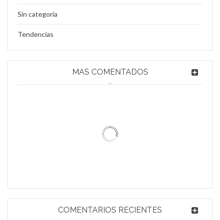
Lee mas
0
Sin categoría
25
Tendencias
JUL
MAS COMENTADOS
Logo light 4
Lee mas
0
Material Promocional para Eventos
Cada año se celebran eventos de todo tipo,
25
17 octubre, 2018
0
JUL
Logo light 3
PROMOCIÓN FACEBOOK
Si compartes nuestra página de Facebook en tu
8 agosto, 2016
0
Lee mas
0
COMENTARIOS RECIENTES