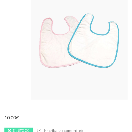
10.00
€
Escriba su comentario
EN STOCK