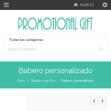
€
0.00
0
Babero personalizado
Inicio
/
Regalos con foto
/
Babero personalizado