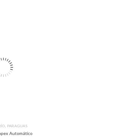
,
RÍO
PARAGUAS
opex Automático