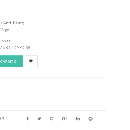
/ Anti-Pilling.
68 gr.
ciones
+34 93 129 69 88
 CARRITO
rtir