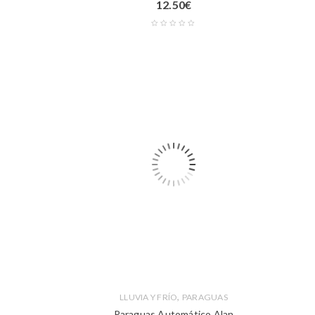
12.50
€
,
LLUVIA Y FRÍO
PARAGUAS
Paraguas Automático Alan