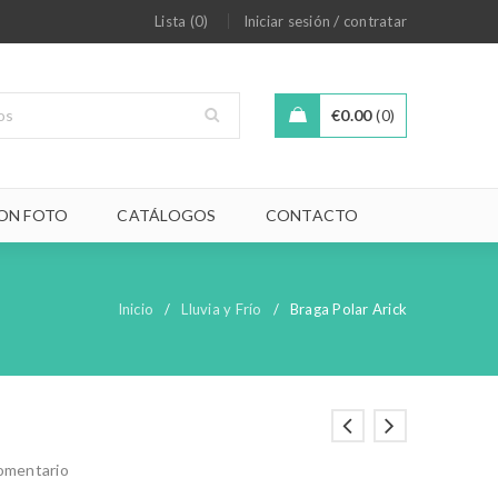
/
Lista (0)
Iniciar sesión
contratar
€
0.00
0
ON FOTO
CATÁLOGOS
CONTACTO
Inicio
/
Lluvia y Frío
/
Braga Polar Arick
comentario