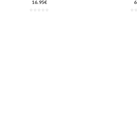
16.95
€
6