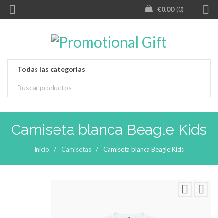
€
0.00
0
Camiseta blanca Beagle Kids
Inicio
/
Camisetas
/
Camiseta blanca Beagle Kids