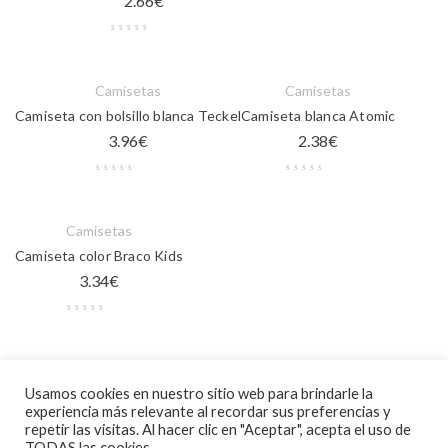
2.66
€
Camisetas
Camisetas
Camiseta con bolsillo blanca Teckel
Camiseta blanca Atomic
3.96
€
2.38
€
Camisetas
Camiseta color Braco Kids
3.34
€
Camisetas
Usamos cookies en nuestro sitio web para brindarle la
Camiseta blanca manga corta Beagle
experiencia más relevante al recordar sus preferencias y
3.10
€
repetir las visitas. Al hacer clic en "Aceptar", acepta el uso de
TODAS las cookies.