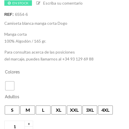
Escriba su comentario
EN STOCK
REF:
6554-6
Camiseta blanca manga corta Dogo
Manga corta
100% Algodón / 165 gr.
Para consultas acerca de las posiciones
del marcaje, puedes llamarnos al +34 93 129 69 88
Colores
Adultos
S
M
L
XL
XXL
3XL
4XL