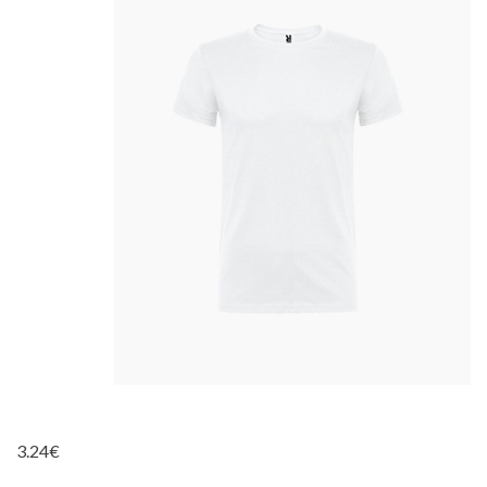
3.24
€