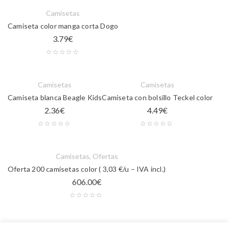
Camisetas
Camiseta color manga corta Dogo
3.79
€
Camisetas
Camisetas
Camiseta blanca Beagle Kids
Camiseta con bolsillo Teckel color
2.36
€
4.49
€
Camisetas
,
Ofertas
Oferta 200 camisetas color ( 3,03 €/u – IVA incl.)
606.00
€
Camisetas