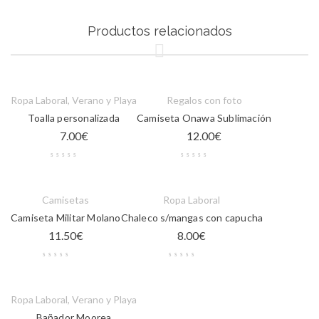
Productos relacionados
Ropa Laboral
,
Verano y Playa
Regalos con foto
Toalla personalizada
Camiseta Onawa Sublimación
7.00
€
12.00
€
Camisetas
Ropa Laboral
Camiseta Militar Molano
Chaleco s/mangas con capucha
11.50
€
8.00
€
Ropa Laboral
,
Verano y Playa
Bañador Moorea