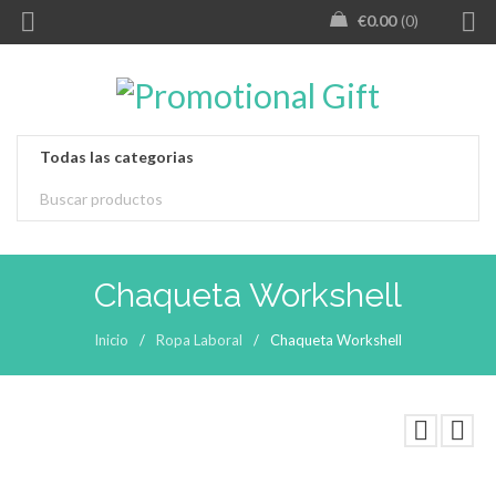
€
0.00
0
Chaqueta Workshell
Inicio
/
Ropa Laboral
/
Chaqueta Workshell