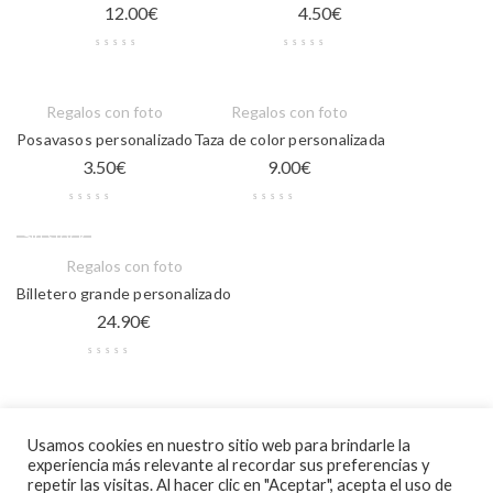
12.00
€
4.50
€
Regalos con foto
Regalos con foto
Posavasos personalizado
Taza de color personalizada
3.50
€
9.00
€
Sin stock
Regalos con foto
Billetero grande personalizado
24.90
€
Regalos con foto
Usamos cookies en nuestro sitio web para brindarle la
Reloj de cristal rectangular
experiencia más relevante al recordar sus preferencias y
22.90
€
repetir las visitas. Al hacer clic en "Aceptar", acepta el uso de