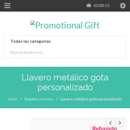
€
0.00
0
Llavero metálico gota
personalizado
Inicio
/
Regalos con foto
/
Llavero metálico gota personalizado