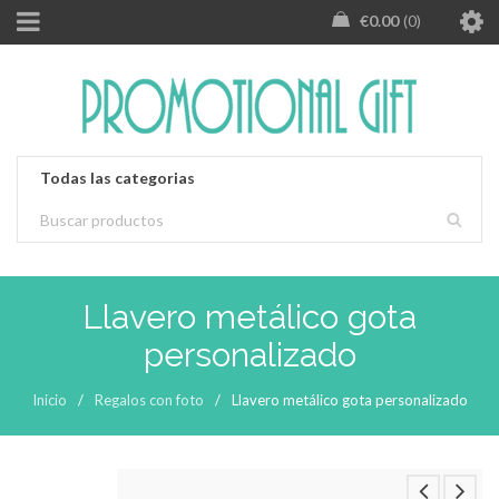
€
0.00
0
Llavero metálico gota
personalizado
Inicio
/
Regalos con foto
/
Llavero metálico gota personalizado