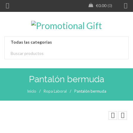
€
0.00
0
Pantalón bermuda
Inicio
/
Ropa Laboral
/
Pantalón bermuda