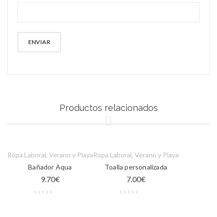
Productos relacionados
Ropa Laboral
,
Verano y Playa
Ropa Laboral
,
Verano y Playa
Bañador Aqua
Toalla personalizada
9.70
€
7.00
€