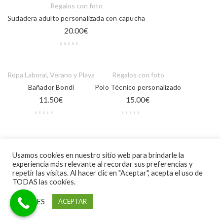
Regalos con foto
Sudadera adulto personalizada con capucha
20.00
€
Ropa Laboral
,
Verano y Playa
Regalos con foto
Bañador Bondi
Polo Técnico personalizado
11.50
€
15.00
€
Ropa Laboral
Usamos cookies en nuestro sitio web para brindarle la
Pantalón sport Adelpho
experiencia más relevante al recordar sus preferencias y
20.50
€
repetir las visitas. Al hacer clic en "Aceptar", acepta el uso de
TODAS las cookies.
AJUSTES
ACEPTAR