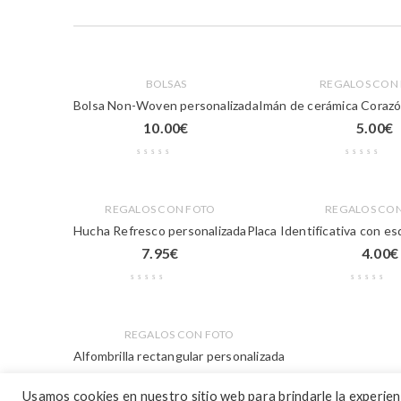
BOLSAS
REGALOS CON
Bolsa Non-Woven personalizada
Imán de cerámica Corazó
10.00
€
5.00
€
REGALOS CON FOTO
REGALOS CON
Hucha Refresco personalizada
Placa Identificativa con e
7.95
€
4.00
€
REGALOS CON FOTO
Alfombrilla rectangular personalizada
5.00
€
Usamos cookies en nuestro sitio web para brindarle la experienci