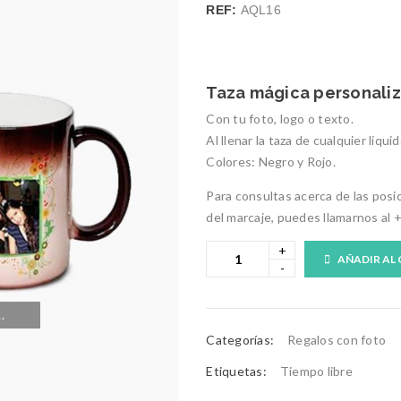
REF:
AQL16
Taza mágica personali
Con tu foto, logo o texto.
Al llenar la taza de cualquier liqu
Colores: Negro y Rojo.
Para consultas acerca de las posi
del marcaje, puedes llamarnos al 
AÑADIR AL
.
Categorías:
Regalos con foto
Etiquetas:
Tiempo libre