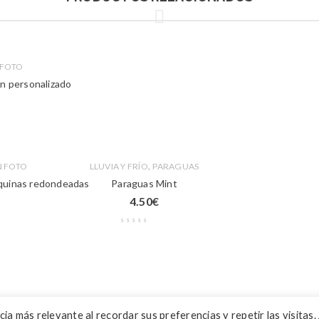
 FOTO
n personalizado
,
 FOTO
LLUVIA Y FRÍO
PARAGUAS
squinas redondeadas
Paraguas Mint
4.50
€
a más relevante al recordar sus preferencias y repetir las visitas. 