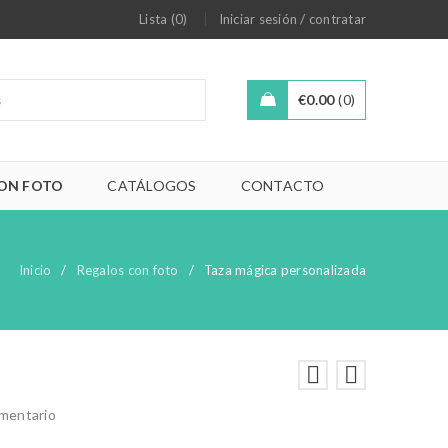
/
Lista (0)
Iniciar sesión
contratar
€
0.00
0
ON FOTO
CATÁLOGOS
CONTACTO
Inicio
/
Regalos con foto
/
Taza mágica personalizada
omentario