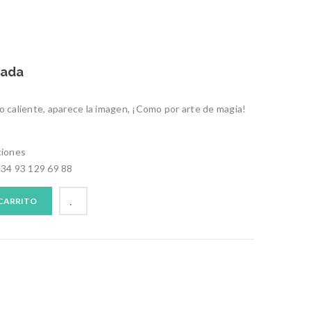
zada
ido caliente, aparece la imagen, ¡Como por arte de magia!
ciones
+34 93 129 69 88
 CARRITO