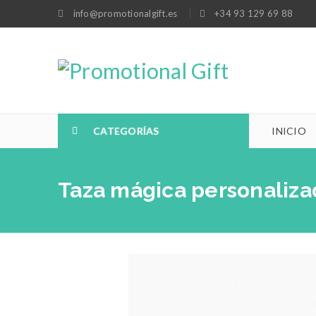
info@promotionalgift.es
+34 93 129 69 88
CATEGORÍAS
INICIO
Taza mágica personaliza