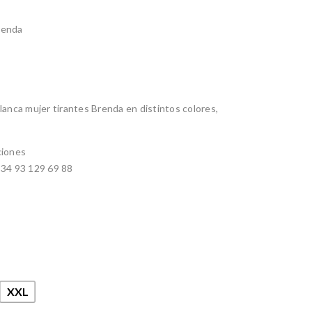
renda
lanca mujer tirantes Brenda en distintos colores,
ciones
+34 93 129 69 88
XXL