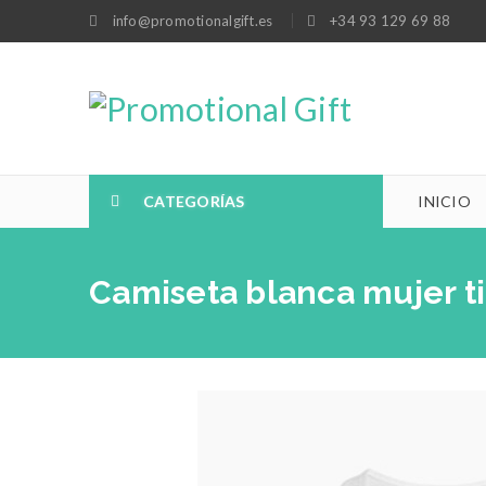
info@promotionalgift.es
+34 93 129 69 88
CATEGORÍAS
INICIO
Camiseta blanca mujer t