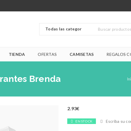
TIENDA
OFERTAS
CAMISETAS
REGALOS C
irantes Brenda
In
2.93
€
Escriba su c
EN STOCK