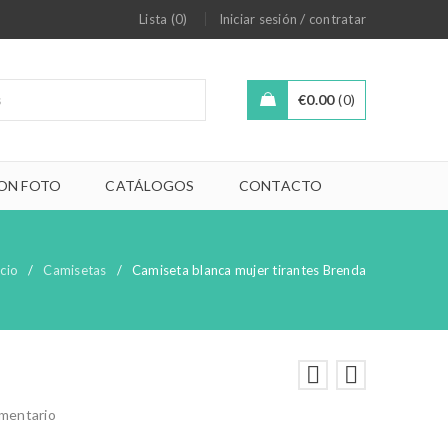
/
Lista (0)
Iniciar sesión
contratar
€
0.00
0
ON FOTO
CATÁLOGOS
CONTACTO
icio
/
Camisetas
/
Camiseta blanca mujer tirantes Brenda
omentario