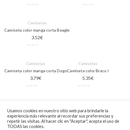
Camisetas
Camiseta color manga corta Beagle
3.52
€
Camisetas
Camisetas
Camiseta color manga corta Dogo
Camiseta color Braco I
3.79
€
5.35
€
Camisetas
Usamos cookies en nuestro sitio web para brindarle la
Camiseta blanca manga corta Beagle
experiencia más relevante al recordar sus preferencias y
3.10
€
repetir las visitas. Al hacer clic en "Aceptar", acepta el uso de
TODAS las cookies.