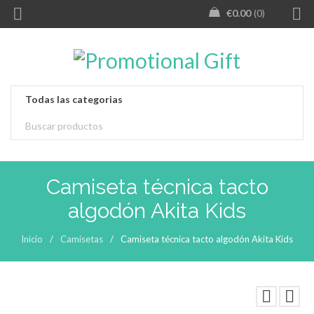
€
0.00
0
Camiseta técnica tacto
algodón Akita Kids
Inicio
/
Camisetas
/
Camiseta técnica tacto algodón Akita Kids