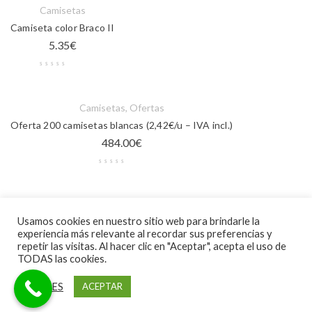
Camisetas
Camiseta color Braco II
5.35
€
Camisetas
,
Ofertas
Oferta 200 camisetas blancas (2,42€/u – IVA incl.)
484.00
€
Camisetas
Usamos cookies en nuestro sitio web para brindarle la
Camiseta Typed Soldier
experiencia más relevante al recordar sus preferencias y
5.00
€
repetir las visitas. Al hacer clic en "Aceptar", acepta el uso de
TODAS las cookies.
AJUSTES
ACEPTAR