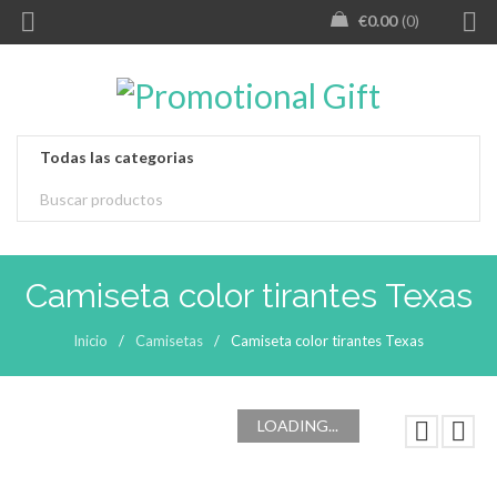
€
0.00
0
Camiseta color tirantes Texas
Inicio
/
Camisetas
/
Camiseta color tirantes Texas
LOADING...