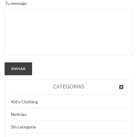
Tu mensaje
EQUIPACIONES DEPORTIVAS
Eres un Club, Colegio, Asociación? Tenemos la equipación
deportiva que buscas al mejor precio y personalizada con vuestros
Lee mas
0
ENVIAR
22
CATEGORÍAS
MAR
Kid’s Clothing
Noticias
Sin categoría