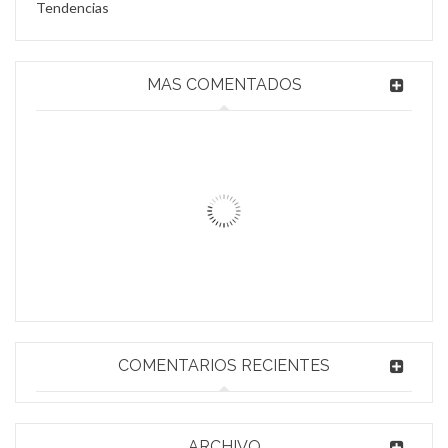
Tendencias
Personalización Suzuki GSX 750 R.
MAS COMENTADOS
Nuestros clientes confían en nosotros al dejarnos su moto para
personalizar. Se la cuidamos como si fuera nuestra.
Material Promocional para Eventos
Lee mas
0
Cada año se celebran eventos de todo tipo,
22
17 octubre, 2018
0
MAR
COMENTARIOS RECIENTES
ARCHIVO