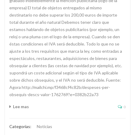
grabado indeleblemente la mención publicitaria (logo de la
empresa) El total de objetos entregados al mismo
destinatario no debe superar los 200,00 euros de importe
total durante el año natural Debemos tener claro que
estamos hablando de objetos publicitarios (por ejemplo, un
reloj o una pluma con el logo de la empresa). Cuando se den
éstas condiciones el IVA será deducible. Todo lo que no se
ajuste a los tres requisitos que marca la ley, como entradas a
espectáculos, restaurantes, adquisiciones de bienes para
obsequiar a clientes (las cestas de navidad por ejemplo), etc.
supondrá un coste adicional según el tipo de IVA aplicable
sobre dichos obsequios, y el IVA no será deducible. Fuente:
Agora http://mailchi.mp/f3468cf4c82b/despeses-per-
obsequis-descs-valor-1762769?e=0382b22a73
Lee mas
0
Categorías:
Noticias